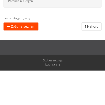
Potenciální alergen
poznamka_pod_ecky
Zpět na seznam
Nahoru
Cookies settings
©2016 CEFF