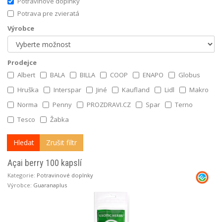
Potravinové doplnky
Potrava pre zvieratá
Výrobce
Prodejce
Albert
BALA
BILLA
COOP
ENAPO
Globus
Hruška
Interspar
Jiné
Kaufland
Lidl
Makro
Norma
Penny
PROZDRAVI.CZ
Spar
Terno
Tesco
Žabka
Zrušit filtr
Açai berry 100 kapslí
Kategorie:
Potravinové doplnky
Výrobce:
Guaranaplus