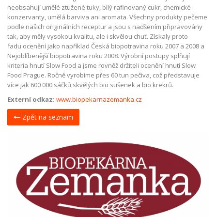
neobsahují umělé ztužené tuky, bílý rafinovaný cukr, chemické
konzervanty, umělá barviva ani aromata. Všechny produkty pečeme
podle našich originálních receptur a jsou s nadšením připravovány
tak, aby měly vysokou kvalitu, ale i skvělou chuť. Získaly proto
řadu ocenění jako například Česká biopotravina roku 2007 a 2008 a
Nejoblíbenější biopotravina roku 2008. Výrobní postupy splňují
kriteria hnutí Slow Food a jsme rovněž držiteli ocenění hnutí Slow
Food Prague. Ročně vyrobíme přes 60 tun pečiva, což představuje
více jak 600 000 sáčků skvělých bio sušenek a bio krekrů.
Externí odkaz:
www.biopekarnazemanka.cz
Zpět na seznam