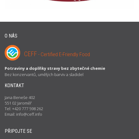
O NÁS
CEFF
- Certified E-Friendly Food
Potraviny a doplňky stravy bez zbytečné chemie
Bez konzervantů, umělých barviv a sladidel
KONTAKT
Jana Beneše 402
551 02 Jaroměř
Tel: +420 777 598 262
Email: info@ceff.info
PŘIPOJTE SE