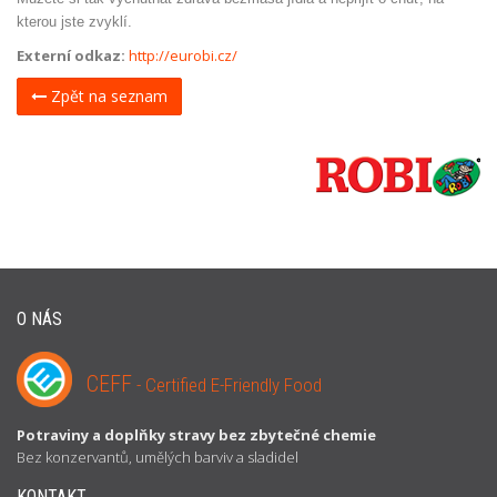
kterou jste zvyklí.
Externí odkaz:
http://eurobi.cz/
Zpět na seznam
O NÁS
CEFF
- Certified E-Friendly Food
Potraviny a doplňky stravy bez zbytečné chemie
Bez konzervantů, umělých barviv a sladidel
KONTAKT