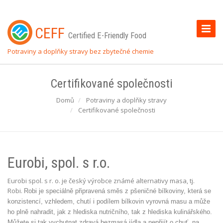
Toggle
CEFF
Certified E-Friendly Food
Naviga
Potraviny a doplňky stravy bez zbytečné chemie
Certifikované společnosti
Domů
Potraviny a doplňky stravy
Certifikované společnosti
Eurobi, spol. s r.o.
Eurobi spol. s r. o. je český výrobce známé alternativy masa, tj.
Robi.
Robi je speciálně připravená směs z pšeničné bílkoviny, která se
konzistencí, vzhledem, chutí i podílem bílkovin vyrovná masu a může
ho plně nahradit, jak z hlediska nutričního, tak z hlediska kulinářského.
Můžete si tak vychutnat zdravá bezmasá jídla a nepřijít o chuť, na