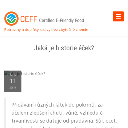
Toggle
CEFF
Certified E-Friendly Food
Naviga
Potraviny a doplňky stravy bez zbytečné chemie
Jaká je historie éček?
Úno
11
2016
Přidávání různých látek do pokrmů, za
účelem zlepšení chuti, vůně, vzhledu či
trvanlivosti se datuje od pradávna. Sůl, ocet,