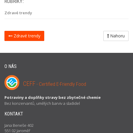
RUBRIKY:
Zdravé trendy
Zdravé trendy
Nahoru
O NÁS
CEFF
- Certified E-Friendly Food
Potraviny a doplňky stravy bez zbytečné chemie
Bez konzervantů, umělých barviv a sladidel
KONTAKT
Jana Beneše 402
551 02 Jaroměř