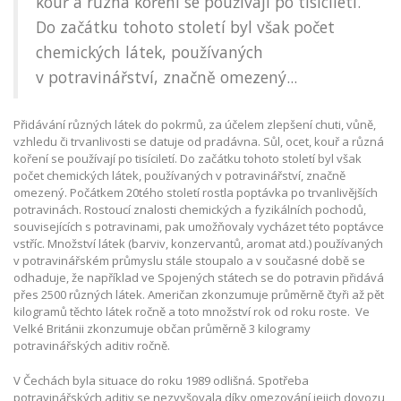
kouř a různá koření se používají po tisíciletí.
Do začátku tohoto století byl však počet
chemických látek, používaných
v potravinářství, značně omezený...
Přidávání různých látek do pokrmů, za účelem zlepšení chuti, vůně,
vzhledu či trvanlivosti se datuje od pradávna. Sůl, ocet, kouř a různá
koření se používají po tisíciletí. Do začátku tohoto století byl však
počet chemických látek, používaných v potravinářství, značně
omezený. Počátkem 20tého století rostla poptávka po trvanlivějších
potravinách. Rostoucí znalosti chemických a fyzikálních pochodů,
souvisejících s potravinami, pak umožňovaly vycházet této poptávce
vstříc. Množství látek (barviv, konzervantů, aromat atd.) používaných
v potravinářském průmyslu stále stoupalo a v současné době se
odhaduje, že například ve Spojených státech se do potravin přidává
přes 2500 různých látek. Američan zkonzumuje průměrně čtyři až pět
kilogramů těchto látek ročně a toto množství rok od roku roste. Ve
Velké Británii zkonzumuje občan průměrně 3 kilogramy
potravinářských aditiv ročně.
V Čechách byla situace do roku 1989 odlišná. Spotřeba
potravinářských aditiv se nezvyšovala díky omezování jejich dovozu