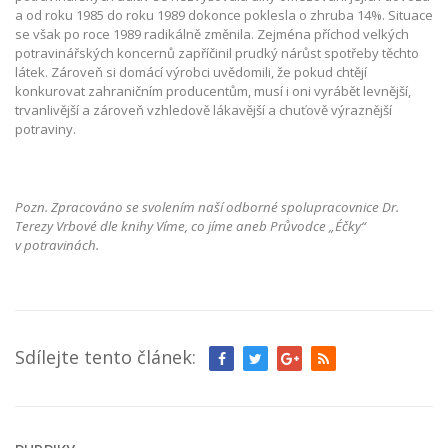
a od roku 1985 do roku 1989 dokonce poklesla o zhruba 14%. Situace
se však po roce 1989 radikálně změnila. Zejména příchod velkých
potravinářských koncernů zapříčinil prudký nárůst spotřeby těchto
látek. Zároveň si domácí výrobci uvědomili, že pokud chtějí
konkurovat zahraničním producentům, musí i oni vyrábět levnější,
trvanlivější a zároveň vzhledově lákavější a chuťově výraznější
potraviny.
Pozn. Zpracováno se svolením naší odborné spolupracovnice Dr.
Terezy Vrbové dle knihy Víme, co jíme aneb Průvodce „Éčky“
v potravinách.
Sdílejte tento článek: