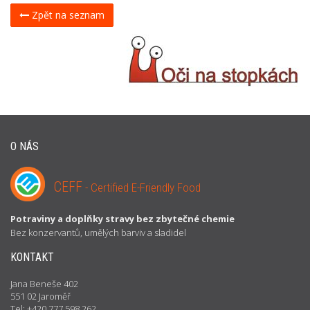
Zpět na seznam
O NÁS
CEFF
- Certified E-Friendly Food
Potraviny a doplňky stravy bez zbytečné chemie
Bez konzervantů, umělých barviv a sladidel
KONTAKT
Jana Beneše 402
551 02 Jaroměř
Tel: +420 777 598 262