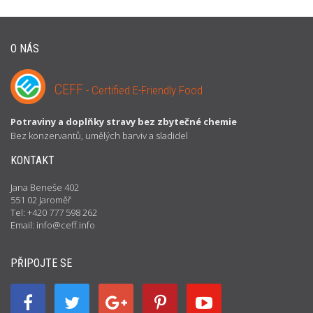
O NÁS
CEFF
- Certified E-Friendly Food
Potraviny a doplňky stravy bez zbytečné chemie
Bez konzervantů, umělých barviv a sladidel
KONTAKT
Jana Beneše 402
551 02 Jaroměř
Tel: +420 777 598 262
Email: info@ceff.info
PŘIPOJTE SE