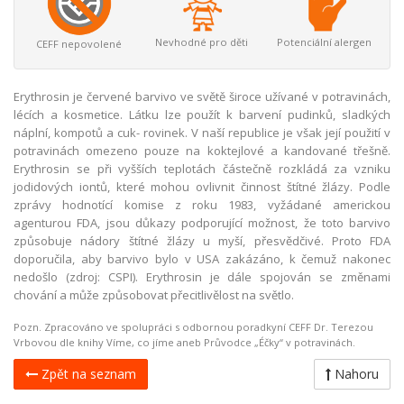
Nevhodné pro děti
Potenciální alergen
CEFF nepovolené
Erythrosin je červené barvivo ve světě široce užívané v potravinách,
lécích a kosmetice. Látku lze použít k barvení pudinků, sladkých
náplní, kompotů a cuk- rovinek. V naší republice je však její použití v
potravinách omezeno pouze na koktejlové a kandované třešně.
Erythrosin se při vyšších teplotách částečně rozkládá za vzniku
jodidových iontů, které mohou ovlivnit činnost štítné žlázy. Podle
zprávy hodnotící komise z roku 1983, vyžádané americkou
agenturou FDA, jsou důkazy podporující možnost, že toto barvivo
způsobuje nádory štítné žlázy u myší, přesvědčivé. Proto FDA
doporučila, aby barvivo bylo v USA zakázáno, k čemuž nakonec
nedošlo (zdroj: CSPI). Erythrosin je dále spojován se změnami
chování a může způsobovat přecitlivělost na světlo.
Pozn. Zpracováno ve spolupráci s odbornou poradkyní CEFF Dr. Terezou
Vrbovou dle knihy Víme, co jíme aneb Průvodce „Éčky“ v potravinách.
Zpět na seznam
Nahoru