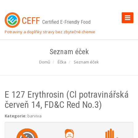
Toggle
CEFF
Certified E-Friendly Food
Naviga
Potraviny a doplňky stravy bez zbytečné chemie
Seznam éček
Domů
Éčka
Seznam éček
E 127 Erythrosin (Cl potravinářská
červeň 14, FD&C Red No.3)
Kategorie:
barviva