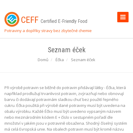
Toggle
CEFF
Certified E-Friendly Food
Naviga
Potraviny a doplňky stravy bez zbytečné chemie
Seznam éček
Domů
Éčka
Seznam éček
Při výrobě potravin se běžně do potravin přidávají látky - Éčka, která
například prodlužují trvanlivost potravin, zvýrazňují nebo obnovují
barvu či dodávají potravinám sladkou chuť bez použití řepného
cukru. Éčka použitá při výrobě dané potraviny musí být uvedena na
obalu výrobku. Každé Éčko musí být uvedeno vypsaným názvem
nebo mezinárodním kódem E + číslo v sestupném pořadí dle
množství v jakém jsou v potravině obsažena. Shodný číselný systém
má celá Evropská unie. Na obalech potravin musí být kromě názvu