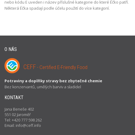
nebo kódu E uveden i název příslušné kategorie do které Éčko patří.
Některá Éčka spadají podle účelu použití do více kategorií.
O NÁS
CEFF
- Certified E-Friendly Food
Potraviny a doplňky stravy bez zbytečné chemie
Bez konzervantů, umělých barviv a sladidel
KONTAKT
Jana Beneše 402
551 02 Jaroměř
Tel: +420 777 598 262
Email: info@ceff.info