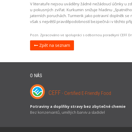
V literatuře nejsou uváděny žádné nežádoucí účinky u zdr
u pokusných zvířat. Kurkumin snižuje hladinu „špatného
jaterních poruchách. Turmerik jako potravní doplněk se 
však s největší pravděpodobností bezpečná i v těchto pří
Pozn. Zpracováno ve spolupráci s odbornou poradkyní CEFF Dr.
Zpět na seznam
O NÁS
CEFF
- Certified E-Friendly Food
Potraviny a doplňky stravy bez zbytečné chemie
Bez konzervantů, umělých barviv a sladidel