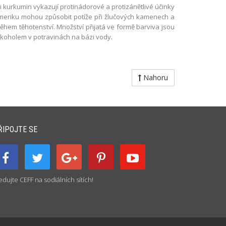
i kurkumin vykazují protinádorové a protizánětlivé účinky
urmeriku mohou způsobit potíže při žlučových kamenech a
ěhem těhotenství. Množství přijatá ve formě barviva jsou
alkoholem v potravinách na bázi vody.
Nahoru
ŘIPOJTE SE
edujte CEFF na sodiálních sítích!