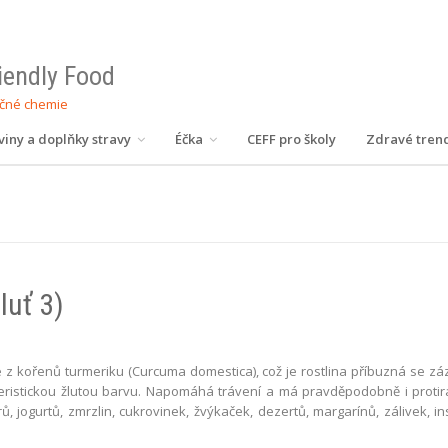
riendly Food
ečné chemie
viny a doplňky stravy
Éčka
CEFF pro školy
Zdravé tren
luť 3)
é z kořenů turmeriku (Curcuma domestica), což je rostlina příbuzná se
teristickou žlutou barvu. Napomáhá trávení a má pravděpodobně i prot
, jogurtů, zmrzlin, cukrovinek, žvýkaček, dezertů, margarínů, zálivek, 