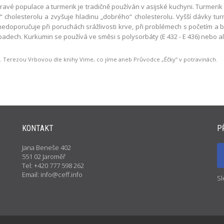
avé populace a turmerik je tradičně používán v asijské kuchyni. Turmerik 
“ cholesterolu a zvyšuje hladinu „dobrého“ cholesterolu. Vyšší dávky t
nedoporučuje při poruchách srážlivosti krve, při problémech s početím a b
padech. Kurkumin se používá ve směsi s polysorbáty (E 432 - E 436) nebo 
 Terezou Vrbovou dle knihy Víme, co jíme aneb Průvodce „Éčky“ v potravinách.
KONTAKT
P
Jana Beneše 402
551 02 Jaroměř
Tel: +420 777 598 262
Email: info@ceff.info
Sl