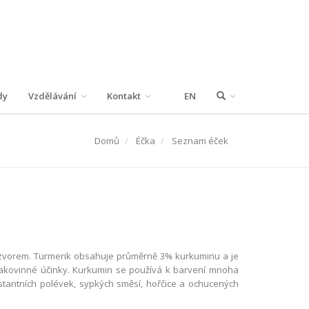
dy
Vzdělávání
Kontakt
EN
Domů
Éčka
Seznam éček
 zázvorem. Turmerik obsahuje průměrně 3% kurkuminu a je
irakovinné účinky. Kurkumin se používá k barvení mnoha
instantních polévek, sypkých směsí, hořčice a ochucených