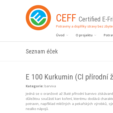
CEFF
Certified E-F
Potraviny a doplňky stravy bez zbyt
Úvod
O projektu
Potra
Seznam éček
E 100 Kurkumin (Cl přírodní ž
Kategorie:
barviva
Jedná se o oranžové až žluté přírodní barvivo získávan
důležitou součástí kari koření, kterému dodává charak
potravin, například mléčných a pekařských výrobků, sýrů
nealko nápojů.