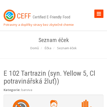
Toggle
CEFF
Certified E-Friendly Food
Naviga
Potraviny a doplňky stravy bez zbytečné chemie
Seznam éček
Domů
Éčka
Seznam éček
E 102 Tartrazin (syn. Yellow 5, Cl
potravinářská žluť))
Kategorie:
barviva