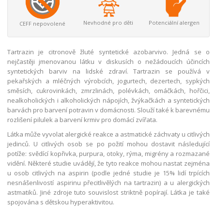
Nevhodné pro děti
Potenciální alergen
CEFF nepovolené
Tartrazin je citronově žluté syntetické azobarvivo. Jedná se o
nejčastěji jmenovanou látku v diskusích o nežádoucích účincích
syntetických barviv na lidské zdraví. Tartrazin se používá v
pekařských a mléčných výrobcích, jogurtech, dezertech, sypkých
směsích, cukrovinkách, zmrzlinách, polévkách, omáčkách, hořčici,
nealkoholických i alkoholických nápojích, žvýkačkách a syntetických
barvách pro barvení potravin v domácnosti. Slouží také k barevnému
rozlišení pilulek a barvení krmiv pro domácí zvířata.
Látka může vyvolat alergické reakce a astmatické záchvaty u citlivých
jedinců. U citlivých osob se po požití mohou dostavit následující
potíže: svědící kopřivka, purpura, otoky, rýma, migrény a rozmazané
vidění. Některé studie uvádějí, že tyto reakce mohou nastat zejména
u osob citlivých na aspirin (podle jedné studie je 15% lidí trpících
nesnášenlivostí aspirinu přecitlivělých na tartrazin) a u alergických
astmatiků. Jiné zdroje tuto souvislost striktně popírají. Látka je také
spojována s dětskou hyperaktivitou.