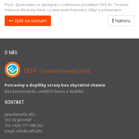
Pozn. Zpracováno ve spolupráci s odbornou poradkyní CEFF Dr. Terezou
Vrbovou dle knihy Víme, co jíme aneb Průvodce „Éčky“ v potravinách.
Zpět na seznam
Nahoru
O NÁS
CEFF
- Certified E-Friendly Food
Potraviny a doplňky stravy bez zbytečné chemie
Bez konzervantů, umělých barviv a sladidel
KONTAKT
Jana Beneše 402
551 02 Jaroměř
Tel: +420 777 598 262
Email: info@ceff.info