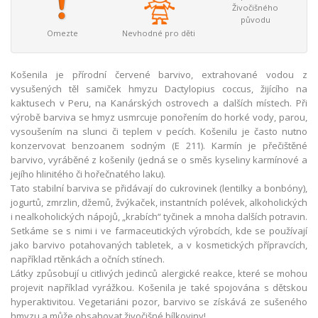
Živočišného
původu
Omezte
Nevhodné pro děti
Košenila je přírodní červené barvivo, extrahované vodou z
vysušených těl samiček hmyzu Dactylopius coccus, žijícího na
kaktusech v Peru, na Kanárských ostrovech a dalších místech. Při
výrobě barviva se hmyz usmrcuje ponořením do horké vody, parou,
vysoušením na slunci či teplem v pecích. Košenilu je často nutno
konzervovat benzoanem sodným (E 211). Karmín je přečištěné
barvivo, vyráběné z košenily (jedná se o směs kyseliny karmínové a
jejího hlinitého či hořečnatého laku).
Tato stabilní barviva se přidávají do cukrovinek (lentilky a bonbóny),
jogurtů, zmrzlin, džemů, žvýkaček, instantních polévek, alkoholických
i nealkoholických nápojů, „krabích“ tyčinek a mnoha dalších potravin.
Setkáme se s nimi i ve farmaceutických výrobcích, kde se používají
jako barvivo potahovaných tabletek, a v kosmetických přípravcích,
například rtěnkách a očních stínech.
Látky způsobují u citlivých jedinců alergické reakce, které se mohou
projevit například vyrážkou. Košenila je také spojována s dětskou
hyperaktivitou. Vegetariáni pozor, barvivo se získává ze sušeného
hmyzu a může obsahovat živočišné bílkoviny!