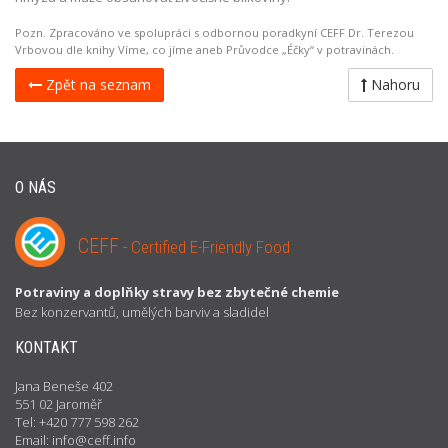
Pozn. Zpracováno ve spolupráci s odbornou poradkyní CEFF Dr. Terezou
Vrbovou dle knihy Víme, co jíme aneb Průvodce „Éčky“ v potravinách.
Zpět na seznam
Nahoru
O NÁS
CEFF
- Certified E-Friendly Food
Potraviny a doplňky stravy bez zbytečné chemie
Bez konzervantů, umělých barviv a sladidel
KONTAKT
Jana Beneše 402
551 02 Jaroměř
Tel: +420 777 598 262
Email: info@ceff.info