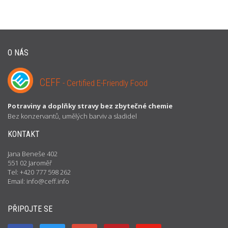
O NÁS
CEFF
- Certified E-Friendly Food
Potraviny a doplňky stravy bez zbytečné chemie
Bez konzervantů, umělých barviv a sladidel
KONTAKT
Jana Beneše 402
551 02 Jaroměř
Tel: +420 777 598 262
Email: info@ceff.info
PŘIPOJTE SE