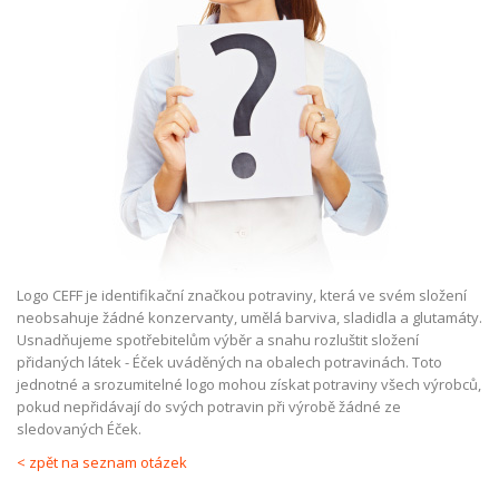
Logo CEFF je identifikační značkou potraviny, která ve svém složení
neobsahuje žádné konzervanty, umělá barviva, sladidla a glutamáty.
Usnadňujeme spotřebitelům výběr a snahu rozluštit složení
přidaných látek - Éček uváděných na obalech potravinách. Toto
jednotné a srozumitelné logo mohou získat potraviny všech výrobců,
pokud nepřidávají do svých potravin při výrobě žádné ze
sledovaných Éček.
< zpět na seznam otázek