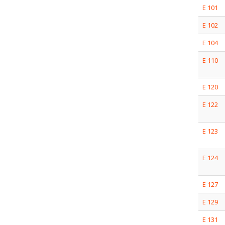
E 101
E 102
E 104
E 110
E 120
E 122
E 123
E 124
E 127
E 129
E 131