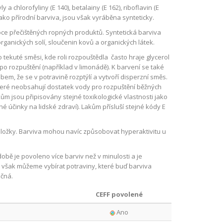
 a chlorofyliny (E 140), betalainy (E 162), riboflavin (E
jako přírodní barviva, jsou však vyráběna synteticky.
oce přečištěných ropných produktů. Syntetická barviva
ganických solí, sloučenin kovů a organických látek.
 tekuté směsi, kde roli rozpouštědla často hraje glycerol
 po rozpuštění (například v limonádě). K barvení se také
bem, že se v potravině rozptýlí a vytvoří disperzní směs.
 které neobsahují dostatek vody pro rozpuštění běžných
m jsou připisovány stejné toxikologické vlastnosti jako
é účinky na lidské zdraví). Lakům přísluší stejné kódy E
í složky. Barviva mohou navíc způsobovat hyperaktivitu u
bě je povoleno více barviv než v minulosti a je
i však můžeme vybírat potraviny, které buď barviva
čná.
CEFF povolené
Ano