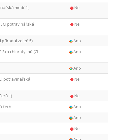
vinářská modř 1,
Ne
 1, CI potravinářská
Ne
I přírodní zeleň 5)
Ano
3) a chlorofylinů (CI
Ano
Ano
 Cl potravinářská
Ne
čerň 1)
Ne
ná čerň
Ano
Ano
Ne
Ano