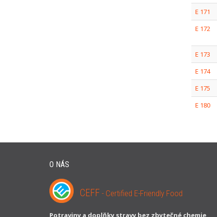
E 171
E 172
E 173
E 174
E 175
E 180
O NÁS
CEFF
- Certified E-Friendly Food
Potraviny a doplňky stravy bez zbytečné chemie