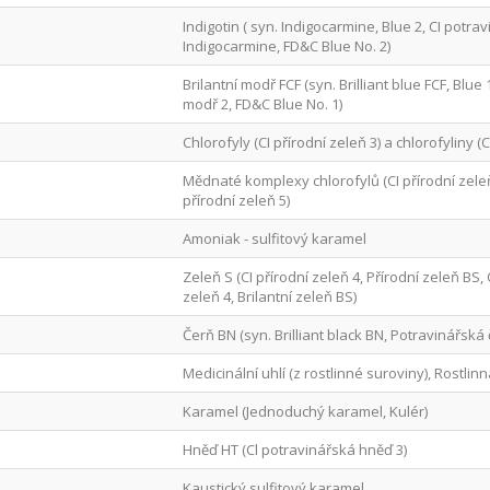
Indigotin ( syn. Indigocarmine, Blue 2, CI potra
Indigocarmine, FD&C Blue No. 2)
Brilantní modř FCF (syn. Brilliant blue FCF, Blue
modř 2, FD&C Blue No. 1)
Chlorofyly (CI přírodní zeleň 3) a chlorofyliny (C
Mědnaté komplexy chlorofylů (CI přírodní zeleň 
přírodní zeleň 5)
Amoniak - sulfitový karamel
Zeleň S (CI přírodní zeleň 4, Přírodní zeleň BS,
zeleň 4, Brilantní zeleň BS)
Čerň BN (syn. Brilliant black BN, Potravinářská 
Medicinální uhlí (z rostlinné suroviny), Rostlin
Karamel (Jednoduchý karamel, Kulér)
Hněď HT (Cl potravinářská hněď 3)
Kaustický sulfitový karamel