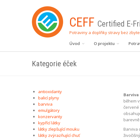
CEFF
Certified E-F
Potraviny a doplňky stravy bez zbyt
Úvod
O projektu
Potra
Kategorie éček
antioxidanty
Barviva
balicí plyny
během vý
barviva
červené 
emulgátory
obsahuje
konzervanty
barevně 
kypřící látky
látky zlepšující mouku
Barviva 
látky zvýrazňující chuť
živočišn