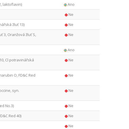
2, laktoflavin)
Ano
Ne
nářská žluť 13)
Ne
uť 3, Oranžová žluť S,
Ne
Ano
10, Cl potravinářská
Ne
oriarubin O, FD&C Red
Ne
ccine, syn.
Ne
ed No.3)
Ne
 FD&C Red 40)
Ne
Ne