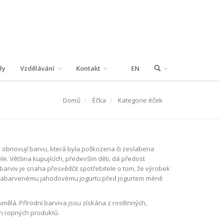
dy
Vzdělávání
Kontakt
EN
Domů
Éčka
Kategorie éček
ké obnovují barvu, která byla poškozena či zeslabena
. Většina kupujících, především děti, dá předost
rviv je snaha přesvědčit spotřebitele o tom, že výrobek
ě zabarvenému jahodovému jogurtu před jogurtem méně
mělá. Přírodní barviva jsou získána z rostlinných,
ch ropných produktů.