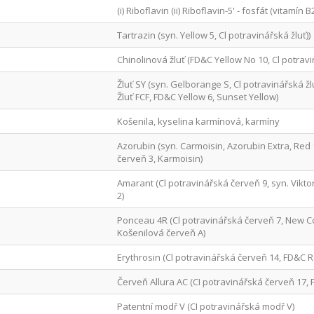
(i) Riboflavin (ii) Riboflavin-5' - fosfát (vitamín B
Tartrazin (syn. Yellow 5, Cl potravinářská žluť))
Chinolinová žluť (FD&C Yellow No 10, Cl potravi
Žluť SY (syn. Gelborange S, Cl potravinářská žl
Žluť FCF, FD&C Yellow 6, Sunset Yellow)
Košenila, kyselina karmínová, karmíny
Azorubin (syn. Carmoisin, Azorubin Extra, Red 
červeň 3, Karmoisin)
Amarant (Cl potravinářská červeň 9, syn. Vikt
2)
Ponceau 4R (Cl potravinářská červeň 7, New Co
Košenilová červeň A)
Erythrosin (Cl potravinářská červeň 14, FD&C R
Červeň Allura AC (CI potravinářská červeň 17,
Patentní modř V (CI potravinářská modř V)