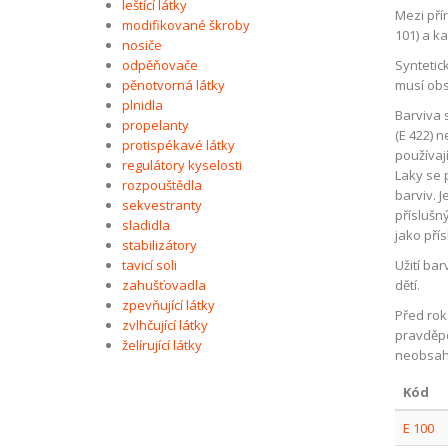
leštící látky
Mezi přír
modifikované škroby
101) a k
nosiče
odpěňovače
Syntetic
pěnotvorná látky
musí obs
plnidla
Barviva 
propelanty
(E 422) 
protispékavé látky
používaj
regulátory kyselosti
Laky se 
rozpouštědla
barviv. 
sekvestranty
příslušn
sladidla
jako pří
stabilizátory
tavicí soli
Užití ba
zahušťovadla
dětí.
zpevňující látky
Před rok
zvlhčující látky
pravděpo
želírující látky
neobsah
Kód
E 100