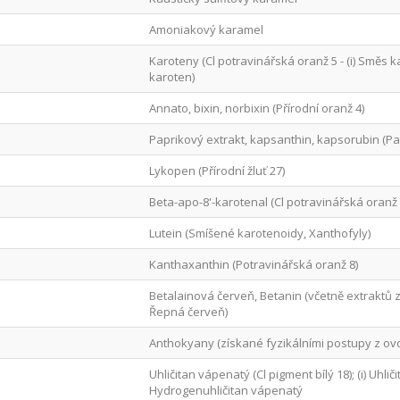
Amoniakový karamel
Karoteny (Cl potravinářská oranž 5 - (i) Směs ka
karoten)
Annato, bixin, norbixin (Přírodní oranž 4)
Paprikový extrakt, kapsanthin, kapsorubin (Pa
Lykopen (Přírodní žluť 27)
Beta-apo-8'-karotenal (Cl potravinářská oranž 
Lutein (Smíšené karotenoidy, Xanthofyly)
Kanthaxanthin (Potravinářská oranž 8)
Betalainová červeň, Betanin (včetně extraktů z
Řepná červeň)
Anthokyany (získané fyzikálními postupy z ovo
Uhličitan vápenatý (Cl pigment bílý 18); (i) Uhliči
Hydrogenuhličitan vápenatý