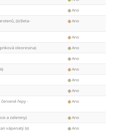
Ano
rotenů, (ii) Beta-
Ano
Ano
priková oleoresina)
Ano
Ano
6)
Ano
Ano
Ano
 červené řepy -
Ano
ce a zeleniny)
Ano
tan vápenatý (ii)
Ano