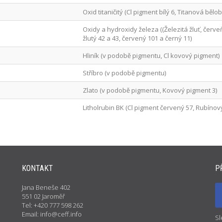
Oxid titaničitý (Cl pigment bílý 6, Titanová bělob
Oxidy a hydroxidy železa ((Železitá žluť, červe
žlutý 42 a 43, červený 101 a černý 11)
Hliník (v podobě pigmentu, Cl kovový pigment)
Stříbro (v podobě pigmentu)
Zlato (v podobě pigmentu, Kovový pigment 3)
Litholrubin BK (Cl pigment červený 57, Rubínov
KONTAKT
P
Jana Beneše 402
551 02 Jaroměř
Tel: +420 777 598 262
Email: info@ceff.info
Sl