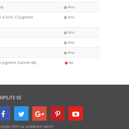
a)
Ano
ň a čerň, Cl pigment
Ano
Ano
Ano
Ano
ý pigment, Karmín 6B)
Ne
ŘIPOJTE SE
edujte CEFF na sodiálních sítích!