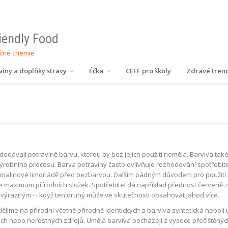
riendly Food
ečné chemie
viny a doplňky stravy
Éčka
CEFF pro školy
Zdravé tren
dodávají potravině barvu, kterou by bez jejich použití neměla. Barviva ta
robního procesu. Barva potraviny často ovlivňuje rozhodování spotřebitele
malinové limonádě před bezbarvou. Dalším pádným důvodem pro použití ba
 maximum přírodních složek. Spotřebitel dá například přednost červen
výrazným - i když ten druhý může ve skutečnosti obsahovat jahod více.
dělíme na přírodní včetně přírodně identických a barviva syntetická neboli u
ých nebo nerostných zdrojů. Umělá barviva pocházejí z vysoce přečištěný