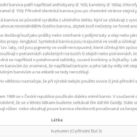
odní barviva patří například anthokyany (E 163), karoteny (E 160a), chlorofyly
aramel (E 150). Přírodně identická barviva jsou po chemické stránce stejná 
ká barviva se původně vyráběla z uhelného dehtu. Nyní se získávají z vys
ahovat minimálně85% čistého barviva, zbytek tvoří nečistoty ve formě anor
se dodávají buď jako prášky nebo smíchané s jedlými tuky a oleji nebo jako
nebo propy- lenglykol. Syntetická barviva jsou rozpustná ve vodě a účinkují
í tzv. laky, což jsou pigmenty ve vodě nerozpustné, které účinkují tím způso
používají v potravinách založených na tucích či olejích nebo potravinách,
Jedná se například o potahované tabletky, cucavé bonbóny a žvýkačky. Laků
ým barvivům (to znamená, že například tartrazin a jeho lak by měly mít stejn
slušným barvivům a na etiketě se tedy nerozlišují.
rviv většinou naznačuje, že při výrobě nebylo použito ovoce či jiné přírodn
em 1989 se v České republice používalo daleko méně barviv. V současné do
dobné, že se s těmito látkami budeme setkávat čím dál tím častěji. Stále s
ují vůbec nebo obsahují pouze barviva všeobecně považovaná za bezpe
Látka
Kurkumin (Cl přírodní žluť 3)