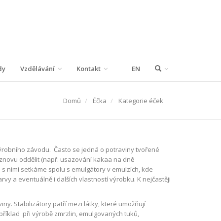
dy
Vzdělávání
Kontakt
EN
Domů
Éčka
Kategorie éček
výrobního závodu. Často se jedná o potraviny tvořené
 znovu oddělit (např. usazování kakaa na dně
 s nimi setkáme spolu s emulgátory v emulzích, kde
rvy a eventuálně i dalších vlastností výrobku. K nejčastěji
iny. Stabilizátory patří mezi látky, které umožňují
říklad při výrobě zmrzlin, emulgovaných tuků,