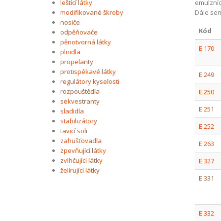
leštící látky
emulzníc
modifikované škroby
Dále sem 
nosiče
Kód
odpěňovače
pěnotvorná látky
E 170
plnidla
propelanty
protispékavé látky
E 249
regulátory kyselosti
rozpouštědla
E 250
sekvestranty
E 251
sladidla
stabilizátory
E 252
tavicí soli
zahušťovadla
E 263
zpevňující látky
zvlhčující látky
E 327
želírující látky
E 331
E 332