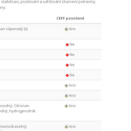
 stabilizaci, posilování a udržování zbarvení potraviny.
iny.
CEFF povolené
tan vápenatý (ii)
Ano
Ne
Ne
Ne
Ne
Ano
Ano
osodný, Citronan
Ano
odný, hydrogencitrát
n monodraselný,
Ano