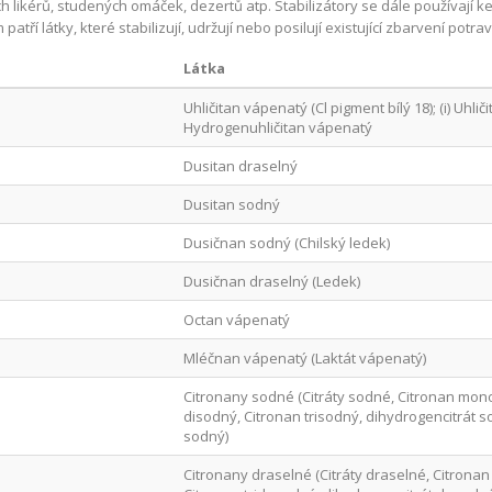
h likérů, studených omáček, dezertů atp. Stabilizátory se dále používají ke
patří látky, které stabilizují, udržují nebo posilují existující zbarvení potrav
Látka
Uhličitan vápenatý (Cl pigment bílý 18); (i) Uhliči
Hydrogenuhličitan vápenatý
Dusitan draselný
Dusitan sodný
Dusičnan sodný (Chilský ledek)
Dusičnan draselný (Ledek)
Octan vápenatý
Mléčnan vápenatý (Laktát vápenatý)
Citronany sodné (Citráty sodné, Citronan mon
disodný, Citronan trisodný, dihydrogencitrát s
sodný)
Citronany draselné (Citráty draselné, Citrona