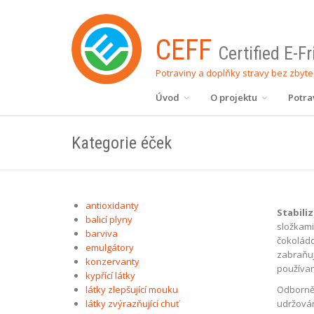
CEFF
Certified E-F
Potraviny a doplňky stravy bez zbyt
Úvod
O projektu
Potra
Kategorie éček
antioxidanty
Stabili
balicí plyny
složkami
barviva
čokoládo
emulgátory
zabraňují
konzervanty
používan
kypřící látky
látky zlepšující mouku
Odborně j
látky zvýrazňující chuť
udržován