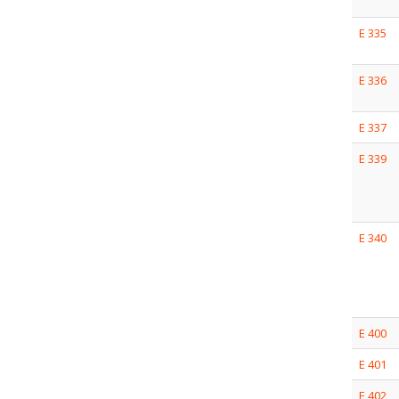
E 335
E 336
E 337
E 339
E 340
E 400
E 401
E 402