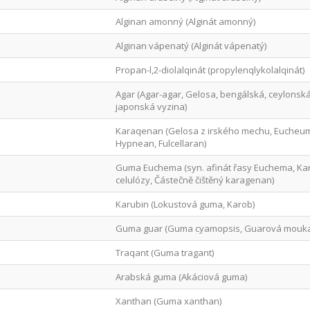
Alginan amonný (Alginát amonný)
Alginan vápenatý (Alginát vápenatý)
Propan-l,2-diolalqinát (propylenqlykolalqinát)
Agar (Agar-agar, Gelosa, bengálská, ceylonsk
japonská vyzina)
Karaqenan (Gelosa z irského mechu, Eucheum
Hypnean, Fulcellaran)
Guma Euchema (syn. afinát řasy Euchema, K
celulózy, Částečně čištěný karagenan)
Karubin (Lokustová guma, Karob)
Guma guar (Guma cyamopsis, Guarová mouka
Traqant (Guma tragant)
Arabská guma (Akáciová guma)
Xanthan (Guma xanthan)