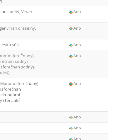
)
nan sodný, Vinan
Ano
genvinan draselný,
Ano
leská sůl)
Ano
onofosforeËnany) -
Ano
rečnan sodný),
sforečnan sodný),
odný)
i Monofosforečnany)
Ano
fosforečnan
Sekundární
 (TerciálnÌ
Ano
Ano
Ano