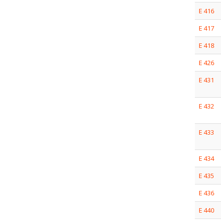
E 416
E 417
E 418
E 426
E 431
E 432
E 433
E 434
E 435
E 436
E 440