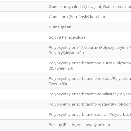
Guma karaya (Indický tragant, Guma sterculia)
Guma tara (Peruánský karubin)
Guma gellan
Sojová hemicelulosa
Polyoxyethylen (40) stearan (Polyoxyethylen (
Polyoxyl(40)stearát)
Polyoxyethylensorbitanmonolaurát /Polysorba
20, Tween 20)
Polyoxyethylensorbitanmonooleát /Polysorbate
Tween 80)
Polyoxyethylensorbitanmonopalmitát (Polysor
Polyoxyethylensorbitanmonostearát (Polysorb
Polyoxyethylensorbitantristearát (Polysorbát 
Pektiny (Pektin, Amidovaný pektin)