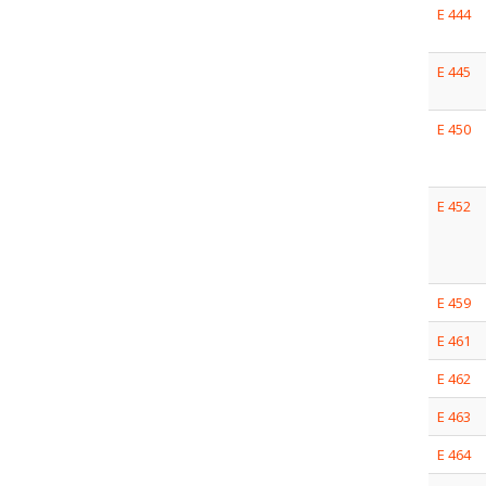
E 444
E 445
E 450
E 452
E 459
E 461
E 462
E 463
E 464