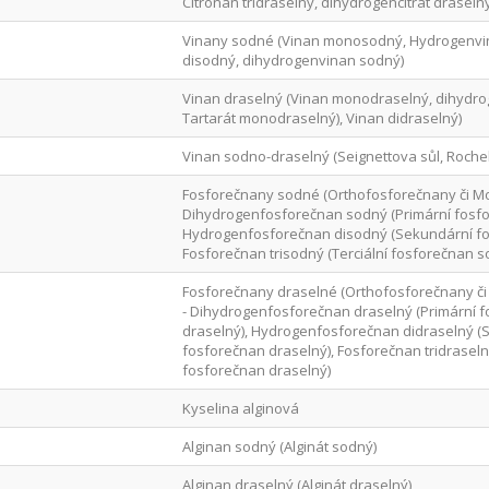
Citronan tridraselný, dihydrogencitrát draselný
Vinany sodné (Vinan monosodný, Hydrogenvi
disodný, dihydrogenvinan sodný)
Vinan draselný (Vinan monodraselný, dihydro
Tartarát monodraselný), Vinan didraselný)
Vinan sodno-draselný (Seignettova sůl, Rochel
Fosforečnany sodné (Orthofosforečnany či M
Dihydrogenfosforečnan sodný (Primární fosfo
Hydrogenfosforečnan disodný (Sekundární fo
Fosforečnan trisodný (Terciální fosforečnan s
Fosforečnany draselné (Orthofosforečnany č
- Dihydrogenfosforečnan draselný (Primární 
draselný), Hydrogenfosforečnan didraselný (
fosforečnan draselný), Fosforečnan tridraselný
fosforečnan draselný)
Kyselina alginová
Alginan sodný (Alginát sodný)
Alginan draselný (Alginát draselný)