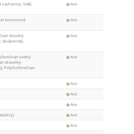
t sacharosy, SAIB,
Ano
ter borovicové
Ano
čnan disodný,
Ano
ý, divápenatý,
sforečnan sodný -
Ano
n draselný -
ý, Polyfosforečnan
Ano
Ano
Ano
elulózy)
Ano
Ano