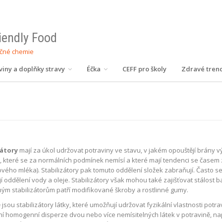
riendly Food
ečné chemie
viny a doplňky stravy
Éčka
CEFF pro školy
Zdravé tren
zátory
mají za úkol udržovat potraviny ve stavu, v jakém opouštějí brány 
, které se za normálních podmínek nemísí a které mají tendenci se časem
vého mléka). Stabilizátory pak tomuto oddělení složek zabraňují. Často se
 oddělení vody a oleje. Stabilizátory však mohou také zajišťovat stálost ba
ým stabilizátorům patří modifikované škroby a rostlinné gumy.
sou stabilizátory látky, které umožňují udržovat fyzikální vlastnosti potrav
í homogenní disperze dvou nebo více nemísitelných látek v potravině, nap