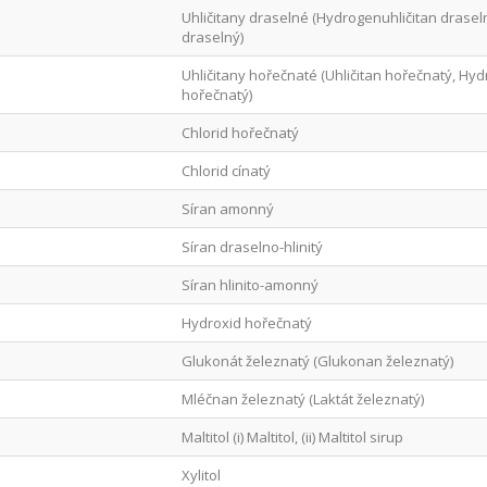
Uhličitany draselné (Hydrogenuhličitan drasel
draselný)
Uhličitany hořečnaté (Uhličitan hořečnatý, Hydr
hořečnatý)
Chlorid hořečnatý
Chlorid cínatý
Síran amonný
Síran draselno-hlinitý
Síran hlinito-amonný
Hydroxid hořečnatý
Glukonát železnatý (Glukonan železnatý)
Mléčnan železnatý (Laktát železnatý)
Maltitol (i) Maltitol, (ii) Maltitol sirup
Xylitol