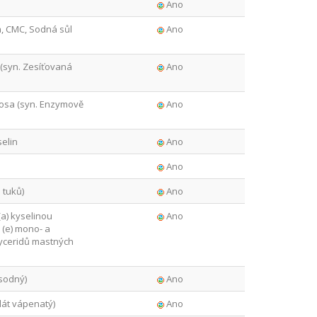
Ano
, CMC, Sodná sůl
Ano
(syn. Zesíťovaná
Ano
osa (syn. Enzymově
Ano
elin
Ano
Ano
 tuků)
Ano
(a) kyselinou
Ano
, (e) mono- a
lyceridů mastných
 sodný)
Ano
lát vápenatý)
Ano