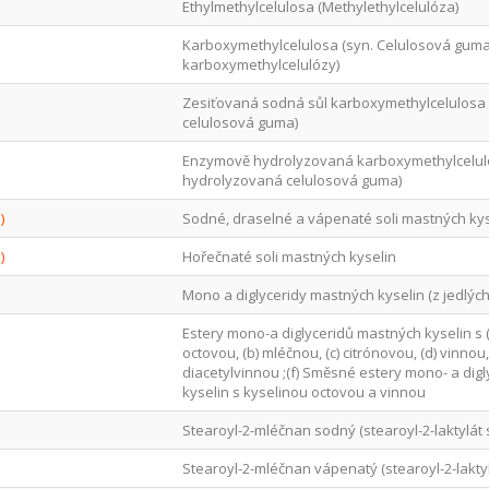
Ethylmethylcelulosa (Methylethylcelulóza)
Karboxymethylcelulosa (syn. Celulosová guma
karboxymethylcelulózy)
Zesiťovaná sodná sůl karboxymethylcelulosa 
celulosová guma)
Enzymově hydrolyzovaná karboxymethylcelul
hydrolyzovaná celulosová guma)
)
Sodné, draselné a vápenaté soli mastných kys
)
Hořečnaté soli mastných kyselin
Mono a diglyceridy mastných kyselin (z jedlých
Estery mono-a diglyceridů mastných kyselin s 
octovou, (b) mléčnou, (c) citrónovou, (d) vinnou
diacetylvinnou ;(f) Směsné estery mono- a dig
kyselin s kyselinou octovou a vinnou
Stearoyl-2-mléčnan sodný (stearoyl-2-laktylát
Stearoyl-2-mléčnan vápenatý (stearoyl-2-lakty