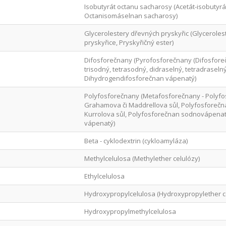
Isobutyrát octanu sacharosy (Acetát-isobutyrá
Octanisomáselnan sacharosy)
Glycerolestery dřevných pryskyřic (Glyceroles
pryskyřice, Pryskyřičný ester)
Difosforečnany (Pyrofosforečnany (Difosfore
trisodný, tetrasodný, didraselný, tetradraseln
Dihydrogendifosforečnan vápenatý)
Polyfosforečnany (Metafosforečnany - Polyfo
Grahamova či Maddrellova sůl, Polyfosforečna
Kurrolova sůl, Polyfosforečnan sodnovápenat
vápenatý)
Beta - cyklodextrin (cykloamyláza)
Methylcelulosa (Methylether celulózy)
Ethylcelulosa
Hydroxypropylcelulosa (Hydroxypropylether c
Hydroxypropylmethylcelulosa