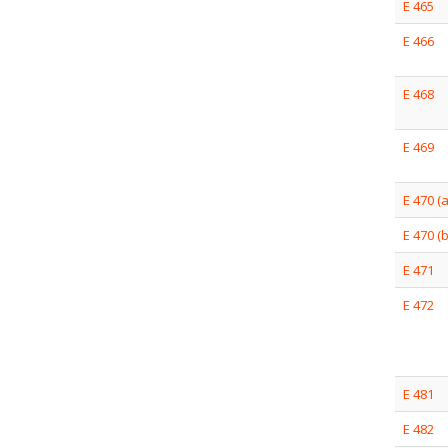
E 465
E 466
E 468
E 469
E 470 (a
E 470 (b
E 471
E 472
E 481
E 482